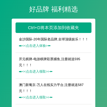
好品牌 福利精选
Ctrl+D将本页添加到收藏夹
金沙国际-20年国际老品牌,全球顶级娱乐！！！
➡️<<点击进入体验>⬅️
开元棋牌-电游棋牌彩票捕鱼,注册就送595
元！！！
➡️<<点击进入领取>>⬅️
澳门新葡京-万人在线实力平台,注册就送587
元！！！
➡️<<点击进入领取>>⬅️